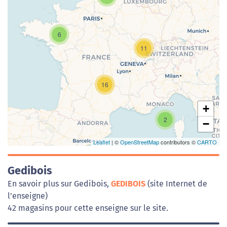
6
11
Chargement de la carte en cours...
16
+
2
−
Leaflet
| ©
OpenStreetMap
contributors ©
CARTO
Gedibois
En savoir plus sur Gedibois,
GEDIBOIS
(site Internet de
l'enseigne)
42 magasins pour cette enseigne sur le site.