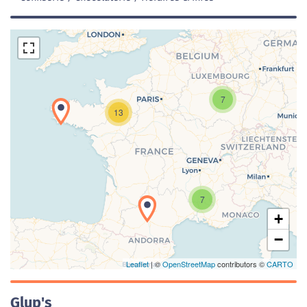
7
13
Chargement de la carte en cours...
7
+
−
Leaflet
| ©
OpenStreetMap
contributors ©
CARTO
Glup's