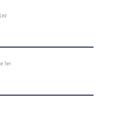
Lez
le 1er