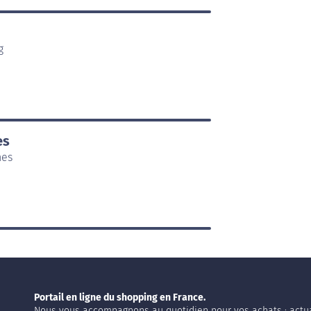
g
es
nes
Portail en ligne du shopping en France.
Nous vous accompagnons au quotidien pour vos achats : actua