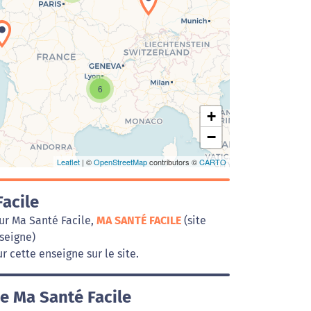
Chargement de la carte en cours...
6
+
−
Leaflet
| ©
OpenStreetMap
contributors ©
CARTO
acile
sur Ma Santé Facile,
MA SANTÉ FACILE
(site
nseigne)
r cette enseigne sur le site.
e Ma Santé Facile