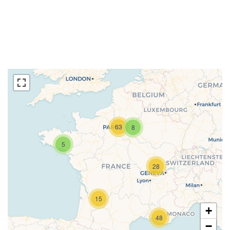
63
8
5
Chargement de la carte en cours...
28
15
+
48
−