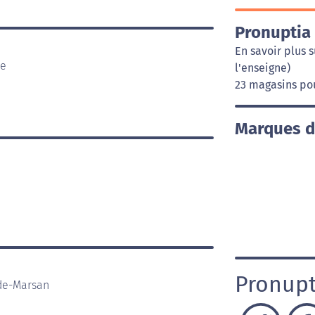
Pronuptia
En savoir plus 
ue
l'enseigne)
23 magasins pou
Marques d
Pronupt
-de-Marsan