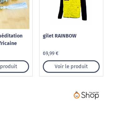
éditation
gilet RAINBOW
fricaine
69,99 €
 produit
Voir le produit