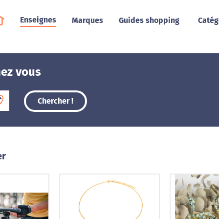
Enseignes
Marques
Guides shopping
Catég
hez vous
Chercher !
er