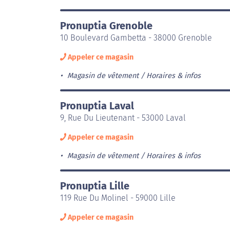
Pronuptia Grenoble
10 Boulevard Gambetta - 38000 Grenoble
Appeler ce magasin
Magasin de vêtement
Horaires & infos
Pronuptia Laval
9, Rue Du Lieutenant - 53000 Laval
Appeler ce magasin
Magasin de vêtement
Horaires & infos
Pronuptia Lille
119 Rue Du Molinel - 59000 Lille
Appeler ce magasin