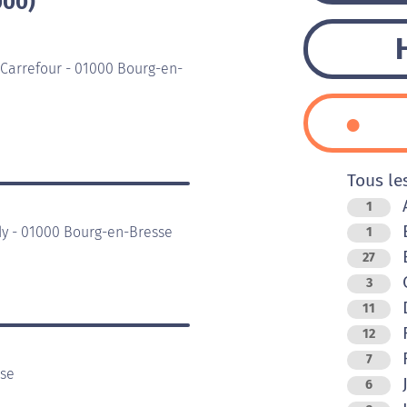
000)
Carrefour - 01000 Bourg-en-
Tous le
A
1
dy - 01000 Bourg-en-Bresse
1
B
27
C
3
D
11
F
12
F
7
sse
J
6