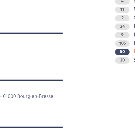
M
4
M
11
O
2
24
P
9
R
105
R
50
20
 - 01000 Bourg-en-Bresse