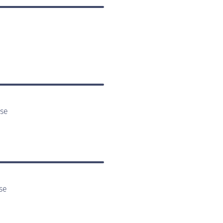
sse
se