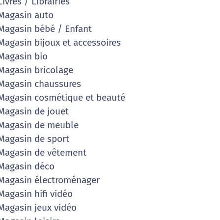
ivres / Librairies
agasin auto
agasin bébé / Enfant
agasin bijoux et accessoires
agasin bio
agasin bricolage
agasin chaussures
agasin cosmétique et beauté
agasin de jouet
agasin de meuble
agasin de sport
agasin de vêtement
Magasin déco
agasin électroménager
agasin hifi vidéo
agasin jeux vidéo