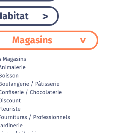
Habitat
Magasins
s Magasins
nimalerie
Boisson
oulangerie / Pâtisserie
onfiserie / Chocolaterie
iscount
leuriste
ournitures / Professionnels
ardinerie