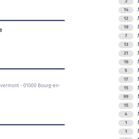
L
2
M
14
M
12
M
19
e
M
7
M
13
M
21
M
16
M
5
M
17
evermont - 01000 Bourg-en-
M
15
M
99
15
M
4
M
1
M
1