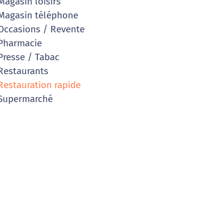
agasin loisirs
agasin téléphone
ccasions / Revente
Pharmacie
resse / Tabac
estaurants
estauration rapide
Supermarché