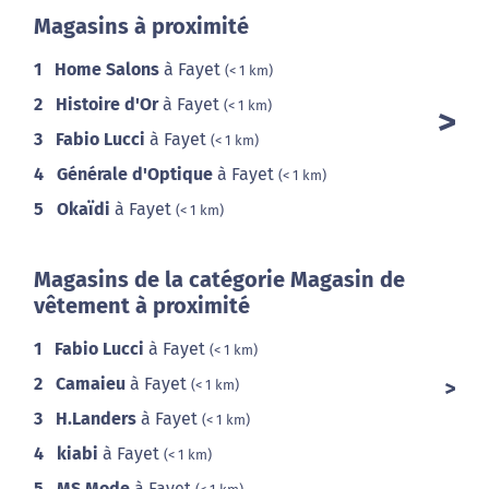
Magasins à proximité
1
Home Salons
à Fayet
(< 1 km)
2
Histoire d'Or
à Fayet
(< 1 km)
3
Fabio Lucci
à Fayet
(< 1 km)
4
Générale d'Optique
à Fayet
(< 1 km)
5
Okaïdi
à Fayet
(< 1 km)
Magasins de la catégorie Magasin de
vêtement à proximité
1
Fabio Lucci
à Fayet
(< 1 km)
2
Camaieu
à Fayet
(< 1 km)
3
H.Landers
à Fayet
(< 1 km)
4
kiabi
à Fayet
(< 1 km)
5
MS Mode
à Fayet