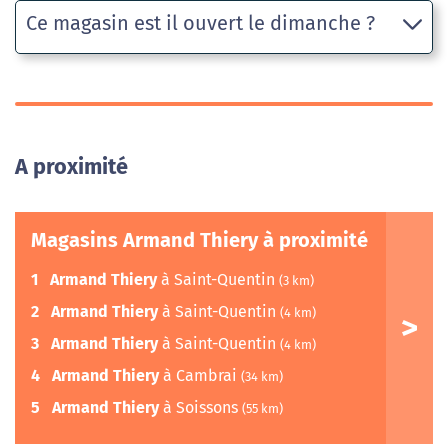
Ce magasin est il ouvert le dimanche ?
A proximité
Magasins Armand Thiery à proximité
1
Armand Thiery
à Saint-Quentin
(3 km)
2
Armand Thiery
à Saint-Quentin
(4 km)
3
Armand Thiery
à Saint-Quentin
(4 km)
4
Armand Thiery
à Cambrai
(34 km)
5
Armand Thiery
à Soissons
(55 km)