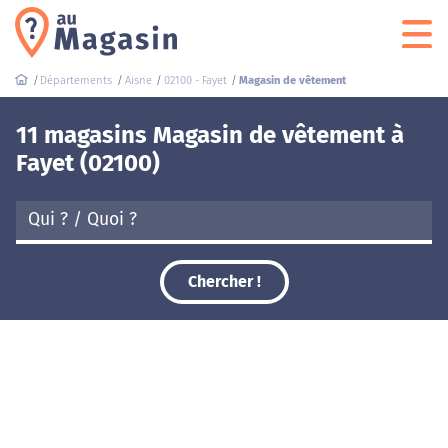
Départements
Aisne
02100 - Fayet
Magasin de vêtement
11 magasins Magasin de vêtement à
Fayet (02100)
Chercher !