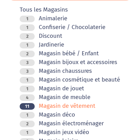
Tous les Magasins
Animalerie
1
Confiserie / Chocolaterie
1
Discount
2
Jardinerie
1
Magasin bébé / Enfant
2
Magasin bijoux et accessoires
3
Magasin chaussures
3
Magasin cosmétique et beauté
1
Magasin de jouet
1
Magasin de meuble
4
Magasin de vêtement
11
Magasin déco
1
Magasin électroménager
2
Magasin jeux vidéo
1