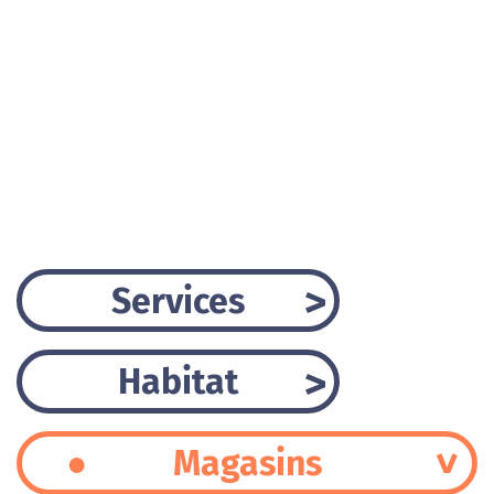
Services
Habitat
Magasins