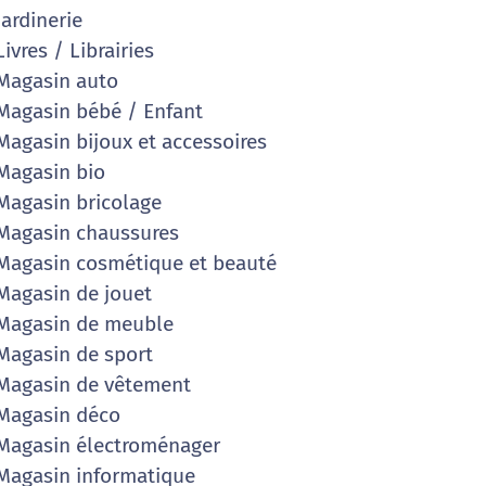
ardinerie
ivres / Librairies
agasin auto
agasin bébé / Enfant
agasin bijoux et accessoires
agasin bio
agasin bricolage
agasin chaussures
agasin cosmétique et beauté
agasin de jouet
agasin de meuble
agasin de sport
agasin de vêtement
Magasin déco
agasin électroménager
agasin informatique