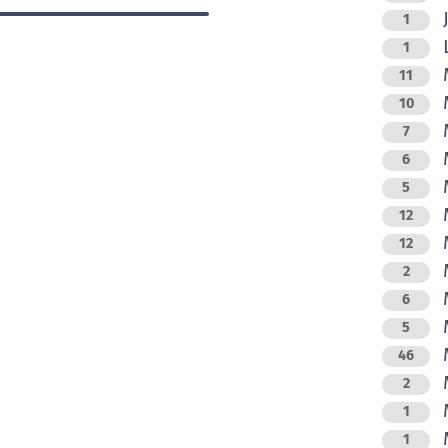
J
1
L
1
M
11
M
10
M
7
M
6
M
5
M
12
M
12
M
2
M
6
M
5
M
46
2
M
1
M
1