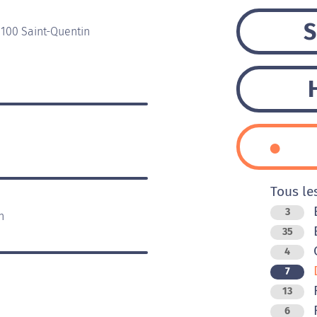
S
2100 Saint-Quentin
Tous le
B
3
n
B
35
C
4
D
7
F
13
F
6