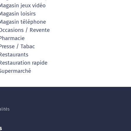
agasin jeux vidéo
agasin loisirs
agasin téléphone
ccasions / Revente
Pharmacie
resse / Tabac
estaurants
estauration rapide
Supermarché
lités
s