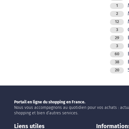
M
1
M
2
M
12
O
3
29
P
3
R
60
R
38
20
Portail en ligne du shopping en France.
Nous vous accompagnons au quotidien pour vos achats : actua
shopping et bien d’autres services.
Liens utiles
Information