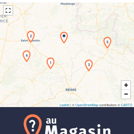
2
5
Chargement de la carte en cours...
4
1
3
+
−
Leaflet
| ©
OpenStreetMap
contributors ©
CARTO