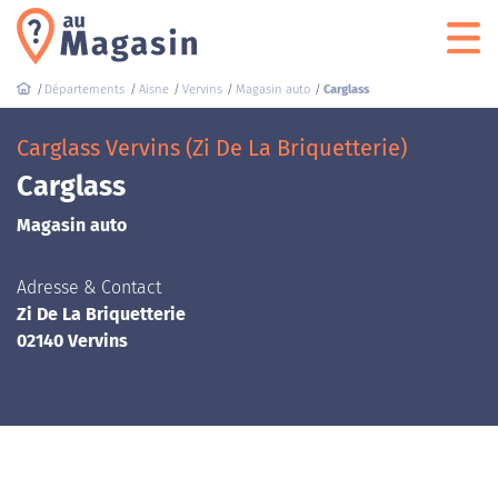
Départements
Aisne
Vervins
Magasin auto
Carglass
Carglass Vervins (Zi De La Briquetterie)
Carglass
Magasin auto
Adresse & Contact
Zi De La Briquetterie
02140 Vervins