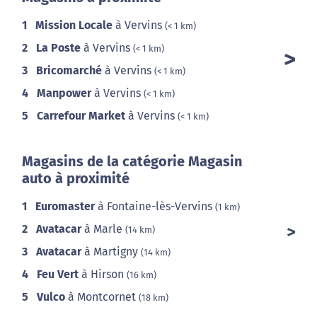
1
Mission Locale
à Vervins
(< 1 km)
2
La Poste
à Vervins
(< 1 km)
3
Bricomarché
à Vervins
(< 1 km)
4
Manpower
à Vervins
(< 1 km)
5
Carrefour Market
à Vervins
(< 1 km)
Magasins de la catégorie Magasin
auto à proximité
1
Euromaster
à Fontaine-lès-Vervins
(1 km)
2
Avatacar
à Marle
(14 km)
3
Avatacar
à Martigny
(14 km)
4
Feu Vert
à Hirson
(16 km)
5
Vulco
à Montcornet
(18 km)