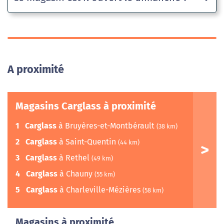
A proximité
Magasins Carglass à proximité
1
Carglass
à Bruyères-et-Montbérault
(38 km)
2
Carglass
à Saint-Quentin
(44 km)
3
Carglass
à Rethel
(49 km)
4
Carglass
à Chauny
(55 km)
5
Carglass
à Charleville-Mézières
(58 km)
Magasins à proximité