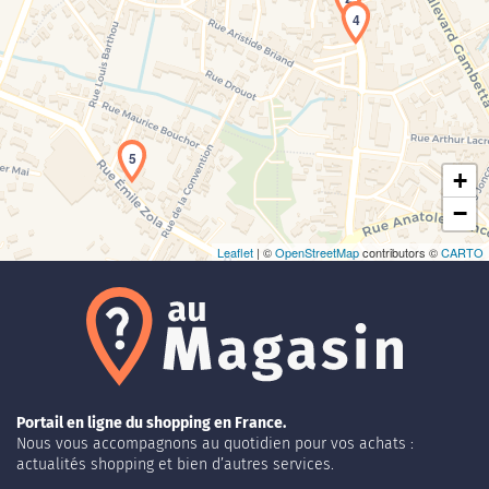
4
Chargement de la carte en cours...
5
+
−
Leaflet
| ©
OpenStreetMap
contributors ©
CARTO
Portail en ligne du shopping en France.
Nous vous accompagnons au quotidien pour vos achats :
actualités shopping et bien d’autres services.