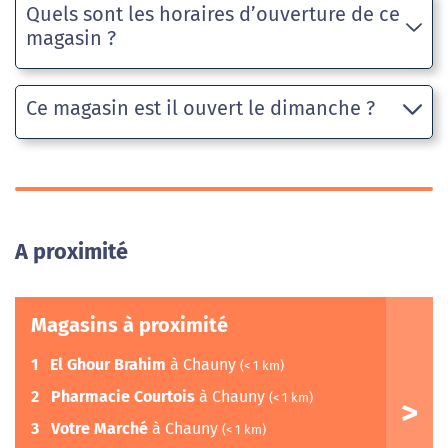
Quels sont les horaires d’ouverture de ce
magasin ?
Ce magasin est il ouvert le dimanche ?
A proximité
Magasins à proximité
1
El Ghour Brahim
à Chauny
(< 1 km)
2
Pharmacie Courtois
à Chauny
(< 1 km)
3
Votre Marché
à Chauny
(< 1 km)