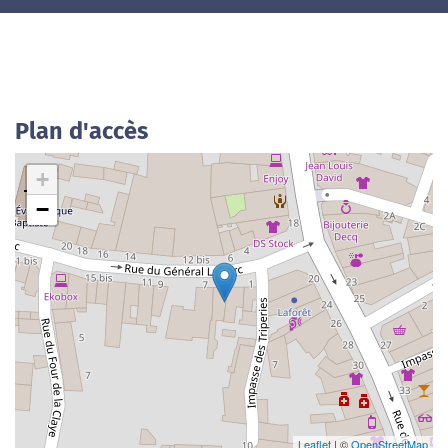
Plan d'accès
+
−
Leaflet
| ©
OpenStreetMap