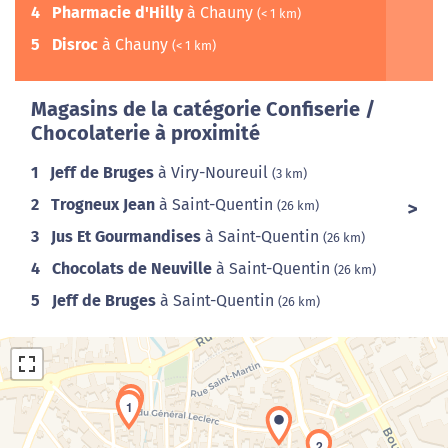
4
Pharmacie d'Hilly
à Chauny
(< 1 km)
5
Disroc
à Chauny
(< 1 km)
Magasins de la catégorie Confiserie /
Chocolaterie à proximité
1
Jeff de Bruges
à Viry-Noureuil
(3 km)
2
Trogneux Jean
à Saint-Quentin
(26 km)
3
Jus Et Gourmandises
à Saint-Quentin
(26 km)
4
Chocolats de Neuville
à Saint-Quentin
(26 km)
5
Jeff de Bruges
à Saint-Quentin
(26 km)
3
1
2