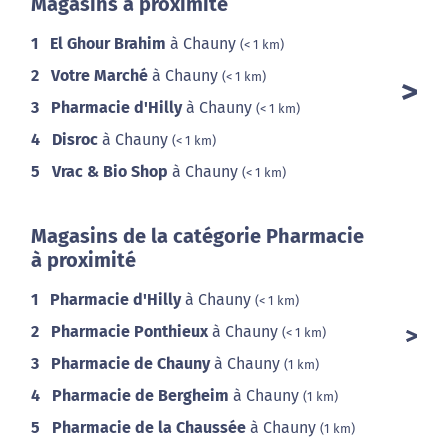
Magasins à proximité
1
El Ghour Brahim
à Chauny
(< 1 km)
2
Votre Marché
à Chauny
(< 1 km)
3
Pharmacie d'Hilly
à Chauny
(< 1 km)
4
Disroc
à Chauny
(< 1 km)
5
Vrac & Bio Shop
à Chauny
(< 1 km)
Magasins de la catégorie Pharmacie
à proximité
1
Pharmacie d'Hilly
à Chauny
(< 1 km)
2
Pharmacie Ponthieux
à Chauny
(< 1 km)
3
Pharmacie de Chauny
à Chauny
(1 km)
4
Pharmacie de Bergheim
à Chauny
(1 km)
5
Pharmacie de la Chaussée
à Chauny
(1 km)