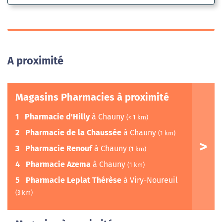
A proximité
Magasins Pharmacies à proximité
1
Pharmacie d'Hilly
à Chauny
(< 1 km)
2
Pharmacie de la Chaussée
à Chauny
(1 km)
3
Pharmacie Renouf
à Chauny
(1 km)
4
Pharmacie Azema
à Chauny
(1 km)
5
Pharmacie Leplat Thérèse
à Viry-Noureuil
(3 km)