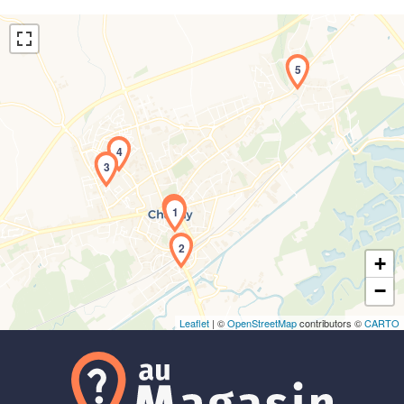
5
4
3
Chargement de la carte en cours...
1
2
+
−
Leaflet
| ©
OpenStreetMap
contributors ©
CARTO