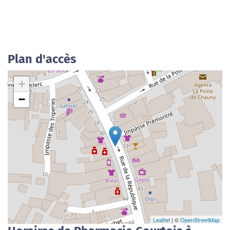
Plan d'accès
+
−
Leaflet
| ©
OpenStreetMap