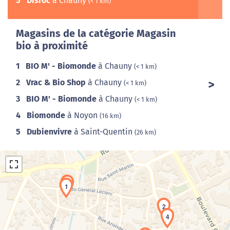
5
Disroc
à Chauny
(< 1 km)
Magasins de la catégorie Magasin
bio à proximité
1
BIO M' - Biomonde
à Chauny
(< 1 km)
2
Vrac & Bio Shop
à Chauny
(< 1 km)
3
BIO M' - Biomonde
à Chauny
(< 1 km)
4
Biomonde
à Noyon
(16 km)
5
Dubienvivre
à Saint-Quentin
(26 km)
3
1
2
4