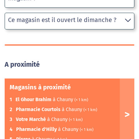
Ce magasin est il ouvert le dimanche ?
A proximité
Magasins à proximité
1
El Ghour Brahim
à Chauny
(< 1 km)
2
Pharmacie Courtois
à Chauny
(< 1 km)
3
Votre Marché
à Chauny
(< 1 km)
4
Pharmacie d'Hilly
à Chauny
(< 1 km)