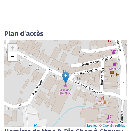
Plan d'accès
+
−
Leaflet
| ©
OpenStreetMap