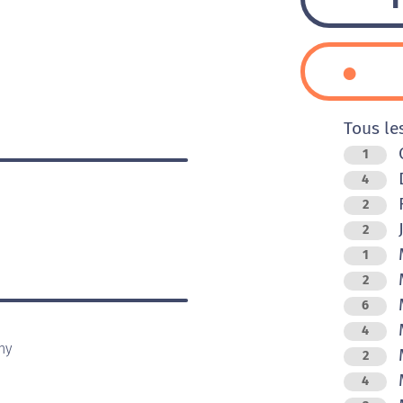
Tous le
C
1
D
4
F
2
J
2
M
1
M
2
M
6
M
4
ny
M
2
M
4