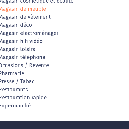
agasin cosmétique et beauté
agasin de meuble
agasin de vêtement
Magasin déco
agasin électroménager
agasin hifi vidéo
agasin loisirs
agasin téléphone
ccasions / Revente
Pharmacie
resse / Tabac
estaurants
estauration rapide
Supermarché