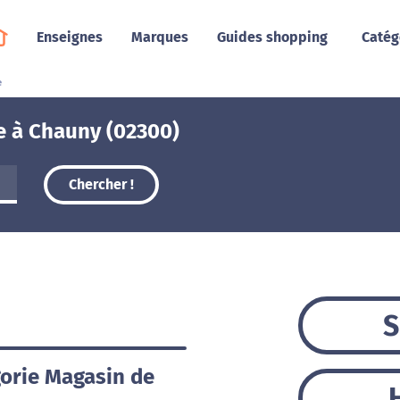
Enseignes
Marques
Guides shopping
Catég
e
e à Chauny (02300)
Chercher !
S
gorie Magasin de