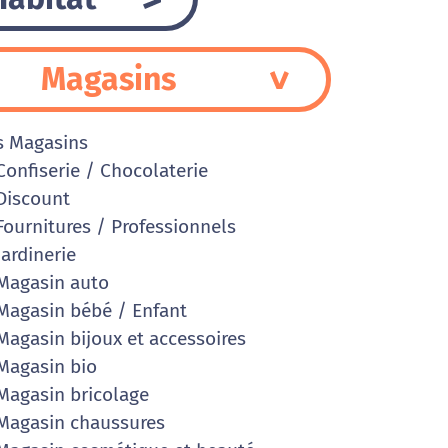
Magasins
s Magasins
onfiserie / Chocolaterie
iscount
ournitures / Professionnels
ardinerie
agasin auto
agasin bébé / Enfant
agasin bijoux et accessoires
agasin bio
agasin bricolage
agasin chaussures