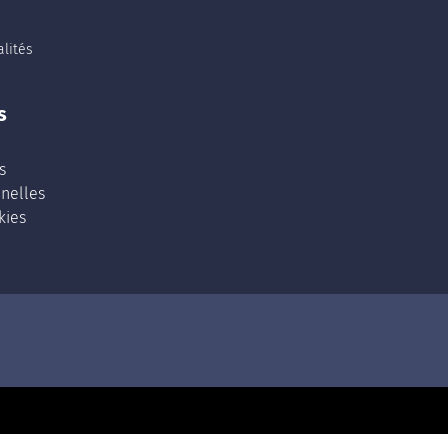
lités
s
s
nelles
kies