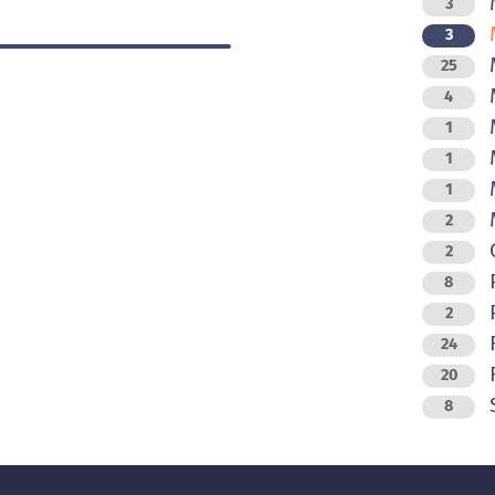
M
3
M
3
M
25
4
M
1
M
1
M
1
M
2
O
2
8
P
2
R
24
R
20
8