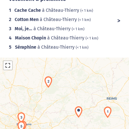
1
Cache Cache
à Château-Thierry
(< 1 km)
2
Cotton Men
à Château-Thierry
(< 1 km)
3
Moi, je...
à Château-Thierry
(< 1 km)
4
Maison Chopin
à Château-Thierry
(< 1 km)
5
Séraphine
à Château-Thierry
(< 1 km)
2
Chargement de la carte en cours...
1
3
4
5