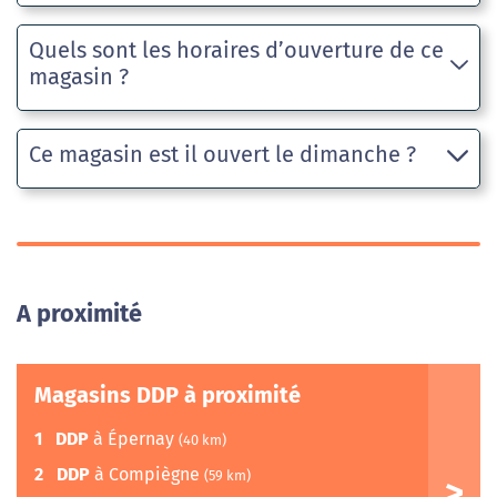
Quels sont les horaires d’ouverture de ce
magasin ?
Ce magasin est il ouvert le dimanche ?
A proximité
Magasins DDP à proximité
1
DDP
à Épernay
(40 km)
2
DDP
à Compiègne
(59 km)