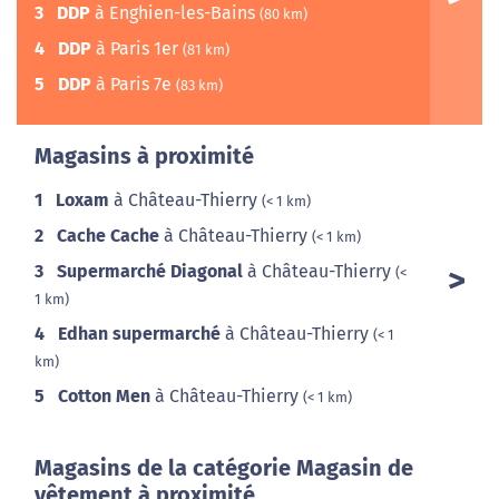
3
DDP
à Enghien-les-Bains
(80 km)
4
DDP
à Paris 1er
(81 km)
5
DDP
à Paris 7e
(83 km)
Magasins à proximité
1
Loxam
à Château-Thierry
(< 1 km)
2
Cache Cache
à Château-Thierry
(< 1 km)
3
Supermarché Diagonal
à Château-Thierry
(<
1 km)
4
Edhan supermarché
à Château-Thierry
(< 1
km)
5
Cotton Men
à Château-Thierry
(< 1 km)
Magasins de la catégorie Magasin de
vêtement à proximité