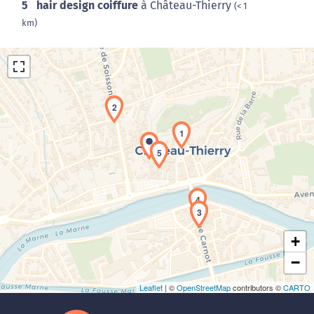
5
hair design coiffure
à Château-Thierry
(< 1
km)
2
1
5
Chargement de la carte en cours...
4
3
+
−
Leaflet
| ©
OpenStreetMap
contributors ©
CARTO