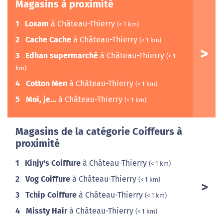
Magasins à proximité
1
Loxam
à Château-Thierry
(< 1 km)
2
Cache Cache
à Château-Thierry
(< 1 km)
3
Edhan supermarché
à Château-Thierry
(< 1
km)
4
Cotton Men
à Château-Thierry
(< 1 km)
5
Moi, je...
à Château-Thierry
(< 1 km)
Magasins de la catégorie Coiffeurs à
proximité
1
Kinjy's Coiffure
à Château-Thierry
(< 1 km)
2
Vog Coiffure
à Château-Thierry
(< 1 km)
3
Tchip Coiffure
à Château-Thierry
(< 1 km)
4
Missty Hair
à Château-Thierry
(< 1 km)