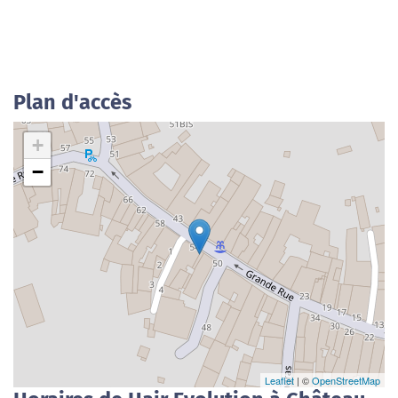
Plan d'accès
+
−
Leaflet
| ©
OpenStreetMap