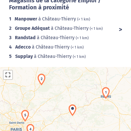
Magasins de la catégorie Emploi /
Formation à proximité
1
Manpower
à Château-Thierry
(< 1 km)
2
Groupe Adéquat
à Château-Thierry
(< 1 km)
3
Randstad
à Château-Thierry
(< 1 km)
4
Adecco
à Château-Thierry
(< 1 km)
5
Supplay
à Château-Thierry
(< 1 km)
2
1
5
Chargement de la carte en cours...
4