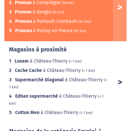
2
Proman
à Compiègne
(59 km)
3
Proman
à Nangis
(61 km)
4
Proman
à Pontault-Combault
(64 km)
5
Proman
à Roissy-en-France
(65 km)
Magasins à proximité
1
Loxam
à Château-Thierry
(< 1 km)
2
Cache Cache
à Château-Thierry
(< 1 km)
3
Supermarché Diagonal
à Château-Thierry
(<
1 km)
4
Edhan supermarché
à Château-Thierry
(< 1
km)
5
Cotton Men
à Château-Thierry
(< 1 km)