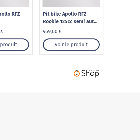
pollo RFZ
Pit bike Apollo RFZ
Rookie 125cc semi auto
12/14
is
969,00 €
 produit
Voir le produit