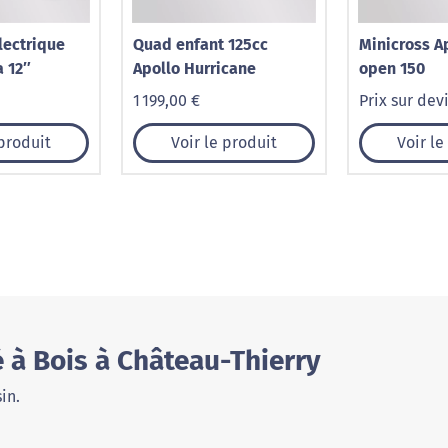
lectrique
Quad enfant 125cc
Minicross A
 12″
Apollo Hurricane
open 150
1 199,00 €
Prix sur dev
 produit
Voir le produit
Voir le
 à Bois à Château-Thierry
in.