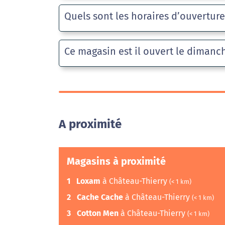
Quels sont les horaires d’ouvertur
Ce magasin est il ouvert le dimanc
A proximité
Magasins à proximité
1
Loxam
à Château-Thierry
(< 1 km)
2
Cache Cache
à Château-Thierry
(< 1 km)
3
Cotton Men
à Château-Thierry
(< 1 km)