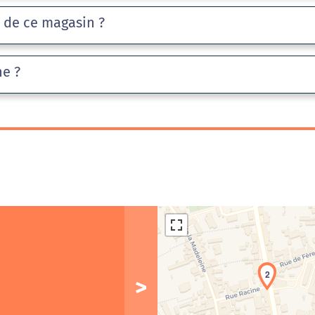
e de ce magasin ?
he ?
2