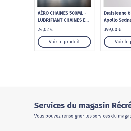
AÉRO CHAINES 500ML -
Draisienne é
LUBRIFIANT CHAINES ET
Apollo Sedna
PIGNONS
24,02 €
399,00 €
Voir le produit
Voir le
Services du magasin Récré
Vous pouvez renseigner les services du magas