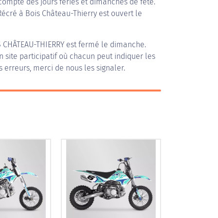
compte des jours fériés et dimanches de fête.
Récré à Bois Château-Thierry est ouvert le
S CHÂTEAU-THIERRY
est fermé le dimanche.
n site participatif où chacun peut indiquer les
s erreurs, merci de nous les signaler.