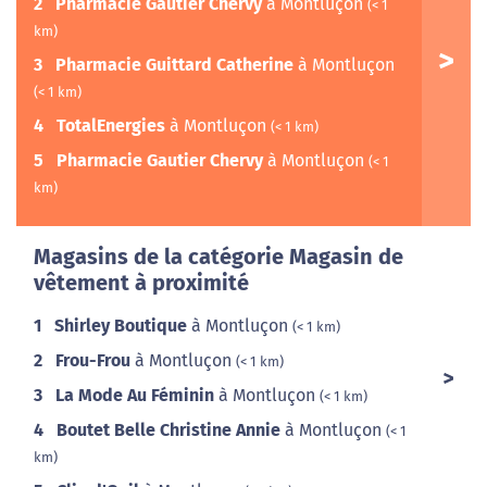
2
Pharmacie Gautier Chervy
à Montluçon
(< 1
km)
3
Pharmacie Guittard Catherine
à Montluçon
(< 1 km)
4
TotalEnergies
à Montluçon
(< 1 km)
5
Pharmacie Gautier Chervy
à Montluçon
(< 1
km)
Magasins de la catégorie Magasin de
vêtement à proximité
1
Shirley Boutique
à Montluçon
(< 1 km)
2
Frou-Frou
à Montluçon
(< 1 km)
3
La Mode Au Féminin
à Montluçon
(< 1 km)
4
Boutet Belle Christine Annie
à Montluçon
(< 1
km)