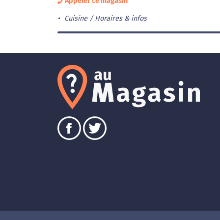
Appeler ce magasin
Cuisine
Horaires & infos