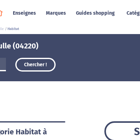
Enseignes
Marques
Guides shopping
Catég
lle
Habitat
ulle (04220)
Chercher !
S
orie Habitat à