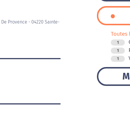
 De Provence - 04220 Sainte-
Toutes 
C
1
P
1
V
1
M