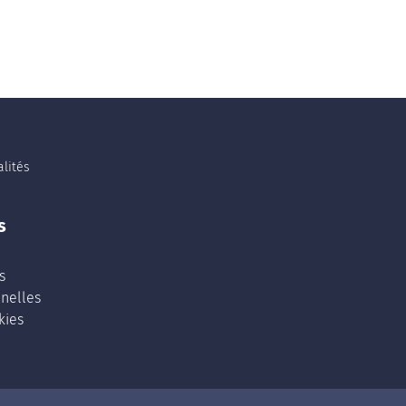
lités
s
s
nelles
kies