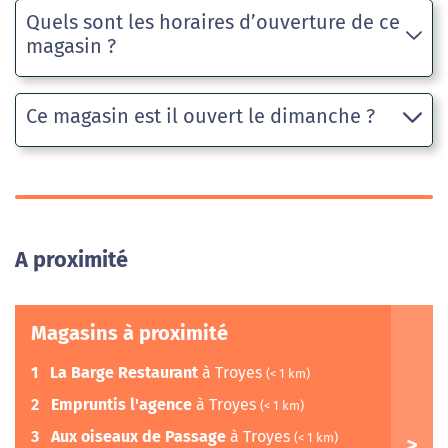
Quels sont les horaires d’ouverture de ce
magasin ?
Ce magasin est il ouvert le dimanche ?
A proximité
Magasins à proximité
1
La Barge Restaurant
à Troyes
(< 1 km)
2
Empruntis l'agence
à Troyes
(< 1 km)
3
Aux oiseaux de Passage
à Troyes
(< 1 km)