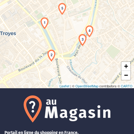
5
1
4
Chargement de la carte en cours...
3
2
+
−
Leaflet
| ©
OpenStreetMap
contributors ©
CARTO
Portail en ligne du shopping en France.