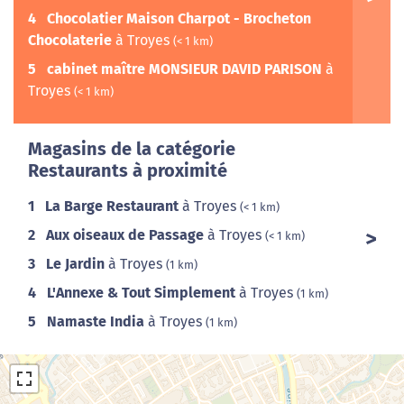
4
Chocolatier Maison Charpot - Brocheton
Chocolaterie
à Troyes
(< 1 km)
5
cabinet maître MONSIEUR DAVID PARISON
à
Troyes
(< 1 km)
Magasins de la catégorie
Restaurants à proximité
1
La Barge Restaurant
à Troyes
(< 1 km)
2
Aux oiseaux de Passage
à Troyes
(< 1 km)
3
Le Jardin
à Troyes
(1 km)
4
L'Annexe & Tout Simplement
à Troyes
(1 km)
5
Namaste India
à Troyes
(1 km)