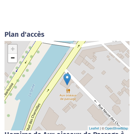
Plan d'accès
+
−
Leaflet
| ©
OpenStreetMap