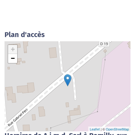
Plan d'accès
+
−
Leaflet
| ©
OpenStreetMap