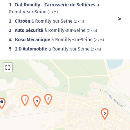
1
Fiat Romilly - Carrosserie de Sellières
à
Romilly-sur-Seine
(1 km)
2
Citroën
à Romilly-sur-Seine
(2 km)
3
Auto Sécurité
à Romilly-sur-Seine
(2 km)
4
Koso Mécanique
à Romilly-sur-Seine
(2 km)
5
2 D Automobile
à Romilly-sur-Seine
(2 km)
2
1
3
Chargement de la carte en cours...
4
5