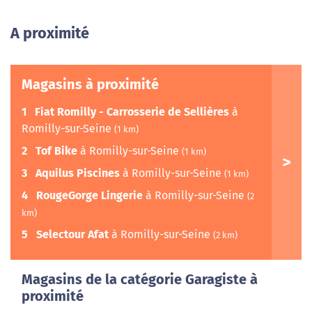
A proximité
Magasins à proximité
1
Fiat Romilly - Carrosserie de Sellières
à
Romilly-sur-Seine
(1 km)
2
Tof Bike
à Romilly-sur-Seine
(1 km)
3
Aquilus Piscines
à Romilly-sur-Seine
(1 km)
4
RougeGorge Lingerie
à Romilly-sur-Seine
(2
km)
5
Selectour Afat
à Romilly-sur-Seine
(2 km)
Magasins de la catégorie Garagiste à
proximité