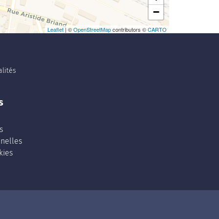
−
Leaflet
| ©
OpenStreetMap
contributors ©
CARTO
lités
s
s
nelles
kies