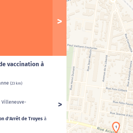
de vaccination à
Cha
anne
(23 km)
 Villeneuve-
n d'Arrêt de Troyes
à
1