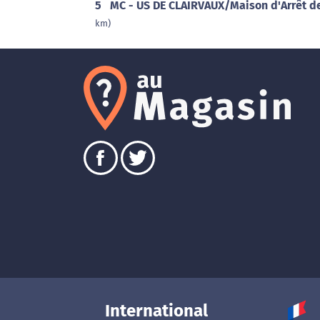
5
MC - US DE CLAIRVAUX/Maison d'Arrêt d
km)
International