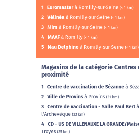
1
Euromaster
à Romilly-sur-Seine
(< 1 km)
2
Vélinéa
à Romilly-sur-Seine
(< 1 km)
3
Mim
à Romilly-sur-Seine
(< 1 km)
4
MAAF
à Romilly
(< 1 km)
5
Nau Delphine
à Romilly-sur-Seine
(< 1 km)
Magasins de la catégorie Centres 
proximité
1
Centre de vaccination de Sézanne
à Séz
2
Ville de Provins
à Provins
(31 km)
3
Centre de vaccination - Salle Paul Bert
à
l'Archevêque
(33 km)
4
CD - US DE VILLENAUXE LA GRANDE/Maiso
Troyes
(35 km)