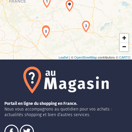
1
Chargement de la carte en cours...
2
4
5
+
−
Leaflet
| ©
OpenStreetMap
contributors ©
CARTO
Portail en ligne du shopping en France.
Nous vous accompagnons au quotidien pour vos achats :
actualités shopping et bien d’autres services.