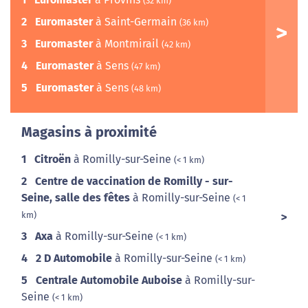
(32 km)
2
Euromaster
à Saint-Germain
(36 km)
3
Euromaster
à Montmirail
(42 km)
4
Euromaster
à Sens
(47 km)
5
Euromaster
à Sens
(48 km)
Magasins à proximité
1
Citroën
à Romilly-sur-Seine
(< 1 km)
2
Centre de vaccination de Romilly - sur-
Seine, salle des fêtes
à Romilly-sur-Seine
(< 1
km)
3
Axa
à Romilly-sur-Seine
(< 1 km)
4
2 D Automobile
à Romilly-sur-Seine
(< 1 km)
5
Centrale Automobile Auboise
à Romilly-sur-
Seine
(< 1 km)