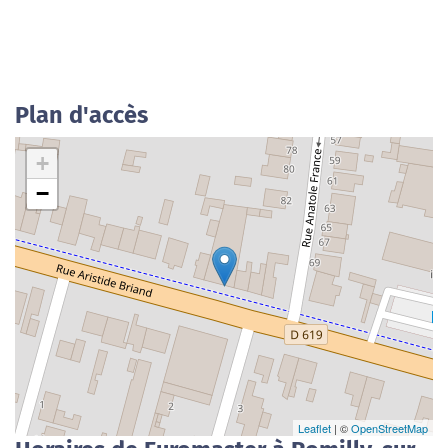
Plan d'accès
+
−
Leaflet
| ©
OpenStreetMap