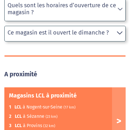
Quels sont les horaires d’ouverture de ce
magasin ?
Ce magasin est il ouvert le dimanche ?
A proximité
Magasins LCL à proximité
1
LCL
à Nogent-sur-Seine
(17 km)
2
LCL
à Sézanne
(23 km)
3
LCL
à Provins
(32 km)