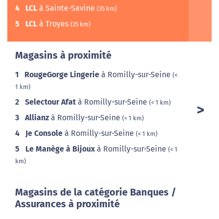
4
LCL
à Sainte-Savine
(35 km)
5
LCL
à Troyes
(35 km)
Magasins à proximité
1
RougeGorge Lingerie
à Romilly-sur-Seine
(<
1 km)
2
Selectour Afat
à Romilly-sur-Seine
(< 1 km)
3
Allianz
à Romilly-sur-Seine
(< 1 km)
4
Je Console
à Romilly-sur-Seine
(< 1 km)
5
Le Manège à Bijoux
à Romilly-sur-Seine
(< 1
km)
Magasins de la catégorie Banques /
Assurances à proximité