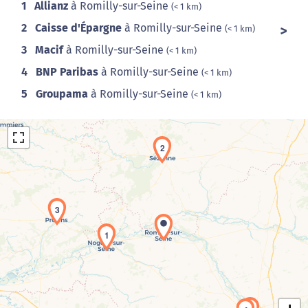
1
Allianz
à Romilly-sur-Seine
(< 1 km)
2
Caisse d'Épargne
à Romilly-sur-Seine
(< 1 km)
3
Macif
à Romilly-sur-Seine
(< 1 km)
4
BNP Paribas
à Romilly-sur-Seine
(< 1 km)
5
Groupama
à Romilly-sur-Seine
(< 1 km)
2
3
1
Chargement de la carte en cours...