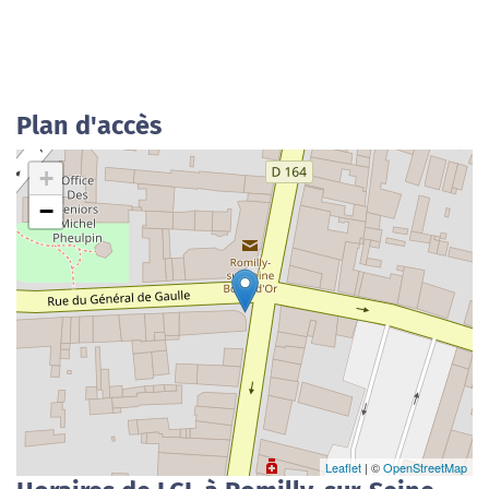
Plan d'accès
+
−
Leaflet
| ©
OpenStreetMap