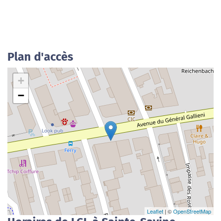
Plan d'accès
+
−
Leaflet
| ©
OpenStreetMap