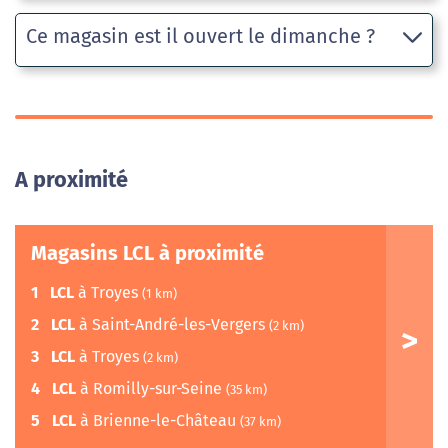
Ce magasin est il ouvert le dimanche ?
A proximité
Magasins LCL à proximité
1
LCL
à Troyes
(1 km)
2
LCL
à Saint-André-les-Vergers
(2 km)
3
LCL
à Troyes
(2 km)
4
LCL
à Romilly-sur-Seine
(35 km)
5
LCL
à Brienne-le-Château
(37 km)