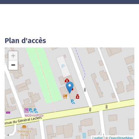
Plan d'accès
+
−
Leaflet
| ©
OpenStreetMap