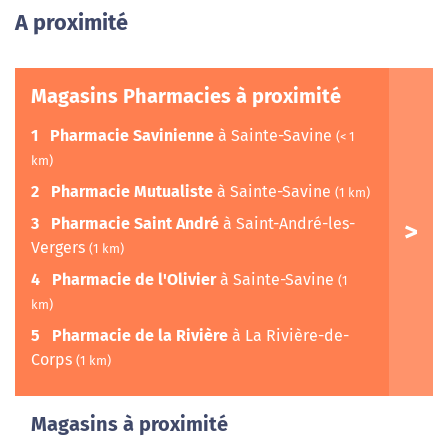
A proximité
Magasins Pharmacies à proximité
1
Pharmacie Savinienne
à Sainte-Savine
(< 1
km)
2
Pharmacie Mutualiste
à Sainte-Savine
(1 km)
3
Pharmacie Saint André
à Saint-André-les-
Vergers
(1 km)
4
Pharmacie de l'Olivier
à Sainte-Savine
(1
km)
5
Pharmacie de la Rivière
à La Rivière-de-
Corps
(1 km)
Magasins à proximité