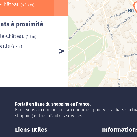
e-Château
(< 1 km)
Cha
nts à proximité
-le-Château
(1 km)
eille
(2 km)
Portail en ligne du shopping en France.
Nous vous accompagnons au quotidien pour vos achats : actua
shopping et bien d’autres services.
Liens utiles
Information