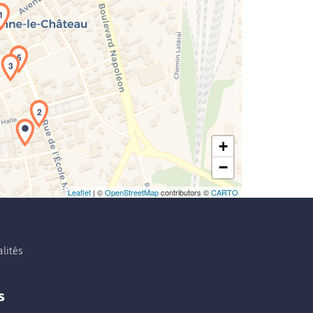
1
rgement de la carte en cours...
5
3
2
+
−
Leaflet
| ©
OpenStreetMap
contributors ©
CARTO
lités
s