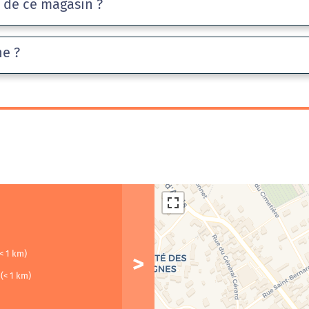
e de ce magasin ?
he ?
(< 1 km)
u
(< 1 km)