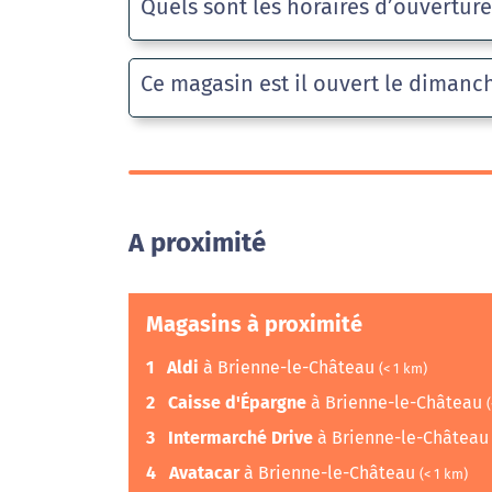
Quels sont les horaires d’ouvertur
Ce magasin est il ouvert le dimanc
A proximité
Magasins à proximité
1
Aldi
à Brienne-le-Château
(< 1 km)
2
Caisse d'Épargne
à Brienne-le-Château
3
Intermarché Drive
à Brienne-le-Châtea
4
Avatacar
à Brienne-le-Château
(< 1 km)