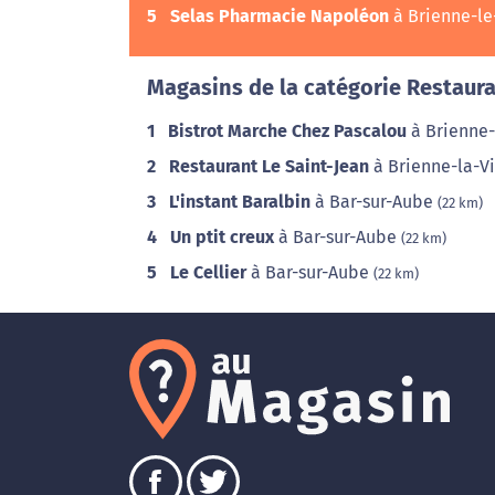
5
Selas Pharmacie Napoléon
à Brienne-l
Magasins de la catégorie Restaura
1
Bistrot Marche Chez Pascalou
à Brienne
2
Restaurant Le Saint-Jean
à Brienne-la-Vi
3
L'instant Baralbin
à Bar-sur-Aube
(22 km)
4
Un ptit creux
à Bar-sur-Aube
(22 km)
5
Le Cellier
à Bar-sur-Aube
(22 km)