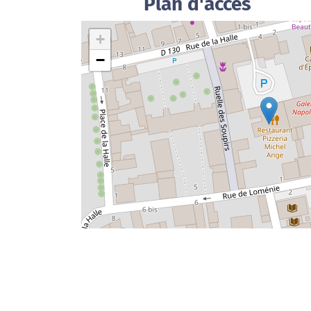
Plan d'accès
+
−