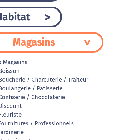
Habitat
Magasins
s Magasins
Boisson
oucherie / Charcuterie / Traiteur
oulangerie / Pâtisserie
onfiserie / Chocolaterie
iscount
leuriste
ournitures / Professionnels
ardinerie