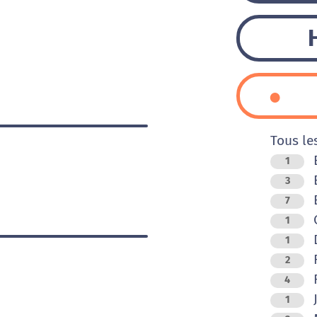
Tous le
1
B
3
B
7
C
1
D
1
F
2
F
4
J
1