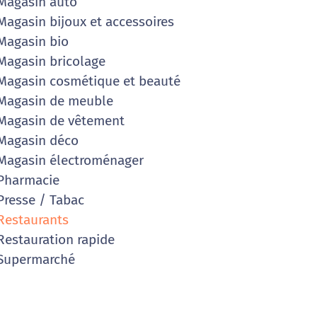
agasin auto
agasin bijoux et accessoires
agasin bio
agasin bricolage
agasin cosmétique et beauté
agasin de meuble
agasin de vêtement
Magasin déco
agasin électroménager
Pharmacie
resse / Tabac
estaurants
estauration rapide
Supermarché