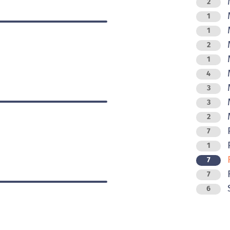
M
2
M
1
M
1
M
2
M
1
M
4
M
3
3
M
2
7
P
1
R
7
R
7
6