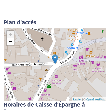
Plan d'accès
+
−
Leaflet
| ©
OpenStreetMap
Horaires de Caisse d'Épargne à