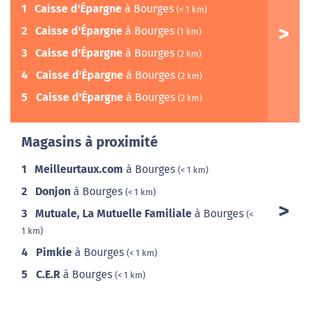
1
Caisse d'Épargne
à Bourges
(< 1 km)
2
Caisse d'Épargne
à Bourges
(1 km)
3
Caisse d'Épargne
à Bourges
(2 km)
4
Caisse d'Épargne
à Bourges
(2 km)
5
Caisse d'Épargne
à Bourges
(2 km)
Magasins à proximité
1
Meilleurtaux.com
à Bourges
(< 1 km)
2
Donjon
à Bourges
(< 1 km)
3
Mutuale, La Mutuelle Familiale
à Bourges
(<
1 km)
4
Pimkie
à Bourges
(< 1 km)
5
C.E.R
à Bourges
(< 1 km)