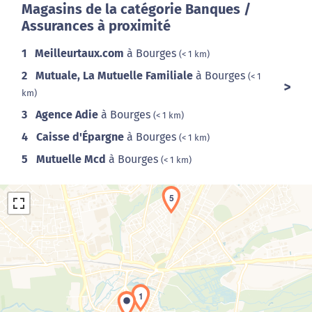
Magasins de la catégorie Banques /
Assurances à proximité
1
Meilleurtaux.com
à Bourges
(< 1 km)
2
Mutuale, La Mutuelle Familiale
à Bourges
(< 1
km)
3
Agence Adie
à Bourges
(< 1 km)
4
Caisse d'Épargne
à Bourges
(< 1 km)
5
Mutuelle Mcd
à Bourges
(< 1 km)
5
1
Chargement de la carte en cours...