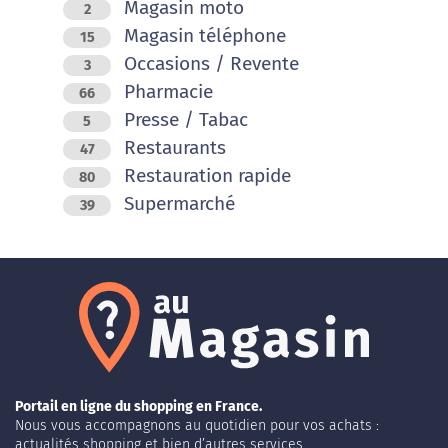
Magasin moto
2
Magasin téléphone
15
Occasions / Revente
3
Pharmacie
66
Presse / Tabac
5
Restaurants
47
Restauration rapide
80
Supermarché
39
Portail en ligne du shopping en France.
Nous vous accompagnons au quotidien pour vos achats :
actualités shopping et bien d’autres services.