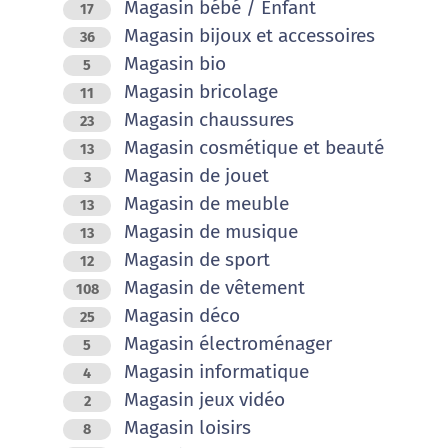
Magasin bébé / Enfant
17
Magasin bijoux et accessoires
36
Magasin bio
5
Magasin bricolage
11
Magasin chaussures
23
Magasin cosmétique et beauté
13
Magasin de jouet
3
Magasin de meuble
13
Magasin de musique
13
Magasin de sport
12
Magasin de vêtement
108
Magasin déco
25
Magasin électroménager
5
Magasin informatique
4
Magasin jeux vidéo
2
Magasin loisirs
8