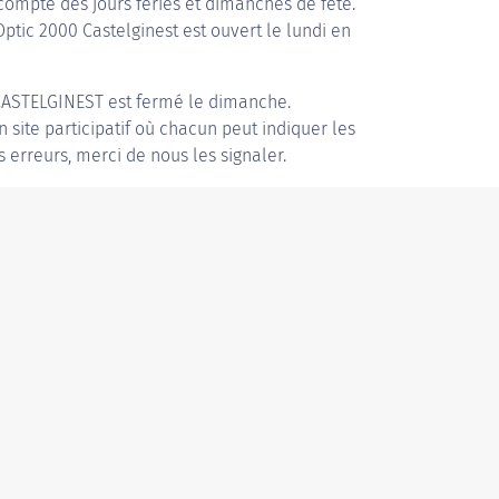
compte des jours fériés et dimanches de fête.
Optic 2000 Castelginest est ouvert le lundi en
CASTELGINEST
est fermé le dimanche.
n site participatif où chacun peut indiquer les
s erreurs, merci de nous les signaler.