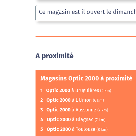
Ce magasin est il ouvert le dimanc
A proximité
Magasins Optic 2000 à proximité
1
Optic 2000
à Bruguières
(4 km)
2
Optic 2000
à L'Union
(6 km)
3
Optic 2000
à Aussonne
(7 km)
4
Optic 2000
à Blagnac
(7 km)
5
Optic 2000
à Toulouse
(8 km)