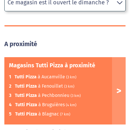
Ce magasin est il ouvert le dimanche ?
A proximité
Magasins Tutti Pizza à proximité
1
Tutti Pizza
à Aucamville
(3 km)
2
Tutti Pizza
à Fenouillet
(3 km)
3
Tutti Pizza
à Pechbonnieu
(3 km)
4
Tutti Pizza
à Bruguières
(4 km)
5
Tutti Pizza
à Blagnac
(7 km)