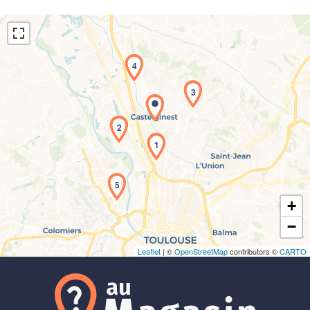
4
3
2
Chargement de la carte en cours...
1
5
+
−
Leaflet
| ©
OpenStreetMap
contributors ©
CARTO