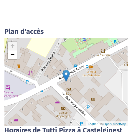
Plan d'accès
+
−
Leaflet
| ©
OpenStreetMap
Horaires de Tutti Pizza à Castelginest