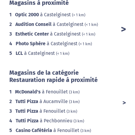
Magasins à proximité
1
Optic 2000
à Castelginest
(< 1 km)
2
Audition Conseil
à Castelginest
(< 1 km)
3
Esthetic Center
à Castelginest
(< 1 km)
4
Photo Sphère
à Castelginest
(< 1 km)
5
LCL
à Castelginest
(< 1 km)
Magasins de la catégorie
Restauration rapide à proximité
1
McDonald's
à Fenouillet
(3 km)
2
Tutti Pizza
à Aucamville
(3 km)
3
Tutti Pizza
à Fenouillet
(3 km)
4
Tutti Pizza
à Pechbonnieu
(3 km)
5
Casino Cafétéria
à Fenouillet
(3 km)