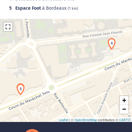
5
Espace Foot
à Bordeaux
(1 km)
4
Chargement de la carte en cours...
1
2
3
5
+
−
Leaflet
| ©
OpenStreetMap
contributors ©
CARTO