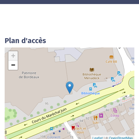
Plan d'accès
+
−
Leaflet
| ©
OpenStreetMap