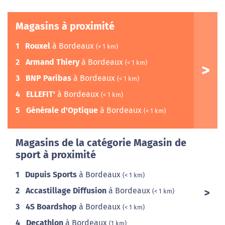
Magasins à proximité
1
Rouxel
à Bordeaux
(< 1 km)
2
Armand Thiery
à Bordeaux
(< 1 km)
3
BNP Paribas
à Bordeaux
(< 1 km)
4
ELLEFIT'
à Bordeaux
(< 1 km)
5
Générale d'Optique
à Bordeaux
(< 1 km)
Magasins de la catégorie Magasin de
sport à proximité
1
Dupuis Sports
à Bordeaux
(< 1 km)
2
Accastillage Diffusion
à Bordeaux
(< 1 km)
3
4S Boardshop
à Bordeaux
(< 1 km)
4
Decathlon
à Bordeaux
(1 km)