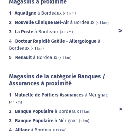
Magasins à proximité
1
Aqualigne
à Bordeaux
(< 1 km)
2
Nouvelle Clinique Bel-Air
à Bordeaux
(< 1 km)
3
La Poste
à Bordeaux
(< 1 km)
4
Docteur Rapidié Gaëlle - Allergologue
à
Bordeaux
(< 1 km)
5
Renault
à Bordeaux
(< 1 km)
Magasins de la catégorie Banques /
Assurances à proximité
1
Mutuelle de Poitiers Assurances
à Mérignac
(< 1 km)
2
Banque Populaire
à Bordeaux
(1 km)
3
Banque Populaire
à Mérignac
(1 km)
4
Allianz
à Bordeaux
(1 km)