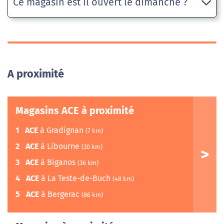
Ce magasin est il ouvert le dimanche ?
A proximité
Magasins ACE à proximité
1
ACE
à Gradignan
(7 km)
2
ACE
à Libourne
(30 km)
3
ACE
à Biganos
(36 km)
4
ACE
à La Teste-de-Buch
(48 km)
5
ACE
à Bergerac
(86 km)