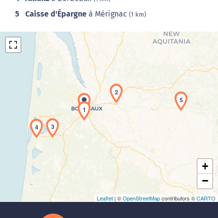
5
Caisse d'Épargne
à Mérignac
(1 km)
2
5
1
Chargement de la carte en cours...
3
4
+
−
Leaflet
| ©
OpenStreetMap
contributors ©
CARTO