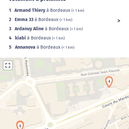
1
Armand Thiery
à Bordeaux
(< 1 km)
2
Emma 33
à Bordeaux
(< 1 km)
3
Ardanuy Aline
à Bordeaux
(< 1 km)
4
kiabi
à Bordeaux
(< 1 km)
5
Annanova
à Bordeaux
(< 1 km)
4
Chargement de la carte en cours...
1
2
3
5