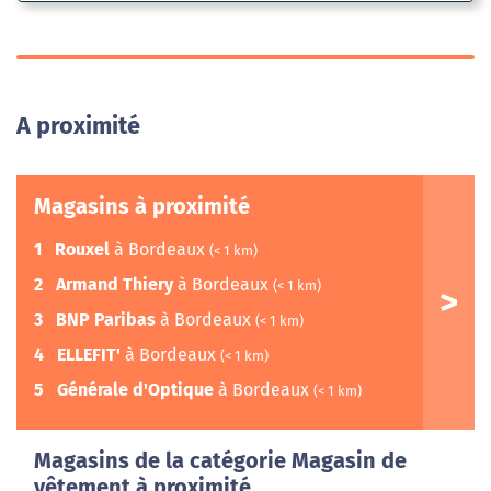
A proximité
Magasins à proximité
1
Rouxel
à Bordeaux
(< 1 km)
2
Armand Thiery
à Bordeaux
(< 1 km)
3
BNP Paribas
à Bordeaux
(< 1 km)
4
ELLEFIT'
à Bordeaux
(< 1 km)
5
Générale d'Optique
à Bordeaux
(< 1 km)
Magasins de la catégorie Magasin de
vêtement à proximité