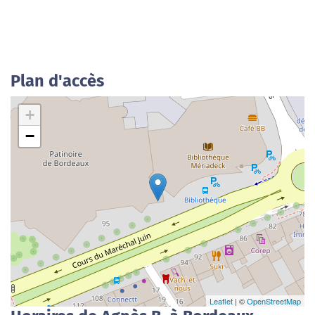
Plan d'accès
+
−
Leaflet
| ©
OpenStreetMap