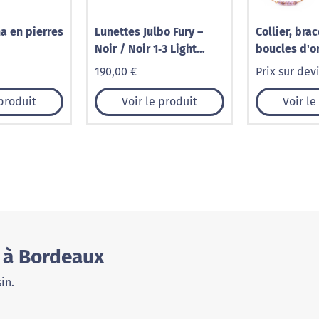
na en pierres
Lunettes Julbo Fury –
Collier, brac
Noir / Noir 1‑3 Light
boucles d'or
Amplifier
en pierres 
190,00 €
Prix sur dev
 produit
Voir le produit
Voir le
i à Bordeaux
in.