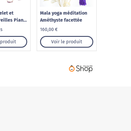
elet et
Mala yoga méditation
eilles Piana
Améthyste facettée
Améthyste
is
160,00 €
 produit
Voir le produit