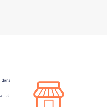
i dans
san et