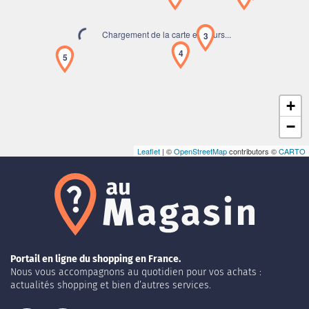
Chargement de la carte en cours...
3
4
5
+
−
Leaflet
| ©
OpenStreetMap
contributors ©
CARTO
Portail en ligne du shopping en France.
Nous vous accompagnons au quotidien pour vos achats :
actualités shopping et bien d’autres services.