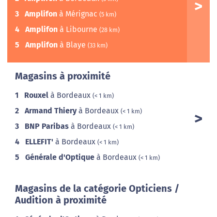
3
Amplifon
à Mérignac
(5 km)
4
Amplifon
à Libourne
(28 km)
5
Amplifon
à Blaye
(33 km)
Magasins à proximité
1
Rouxel
à Bordeaux
(< 1 km)
2
Armand Thiery
à Bordeaux
(< 1 km)
3
BNP Paribas
à Bordeaux
(< 1 km)
4
ELLEFIT'
à Bordeaux
(< 1 km)
5
Générale d'Optique
à Bordeaux
(< 1 km)
Magasins de la catégorie Opticiens /
Audition à proximité