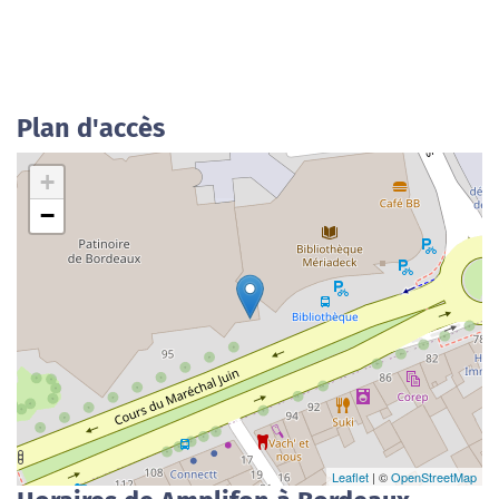
Plan d'accès
+
−
Leaflet
| ©
OpenStreetMap