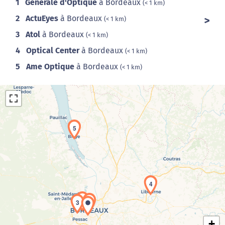
1
Générale d'Optique
à Bordeaux
(< 1 km)
2
ActuEyes
à Bordeaux
(< 1 km)
3
Atol
à Bordeaux
(< 1 km)
4
Optical Center
à Bordeaux
(< 1 km)
5
Ame Optique
à Bordeaux
(< 1 km)
5
Chargement de la carte en cours...
4
2
1
3
+