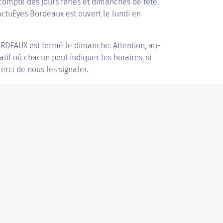
compte des jours fériés et dimanches de fête.
 ActuEyes Bordeaux est ouvert le lundi en
ORDEAUX
est fermé le dimanche. Attention, au-
patif où chacun peut indiquer les horaires, si
erci de nous les signaler.