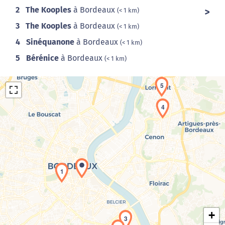
2
The Kooples
à Bordeaux
(< 1 km)
3
The Kooples
à Bordeaux
(< 1 km)
4
Sinéquanone
à Bordeaux
(< 1 km)
5
Bérénice
à Bordeaux
(< 1 km)
5
4
Chargement de la carte en cours...
1
+
3