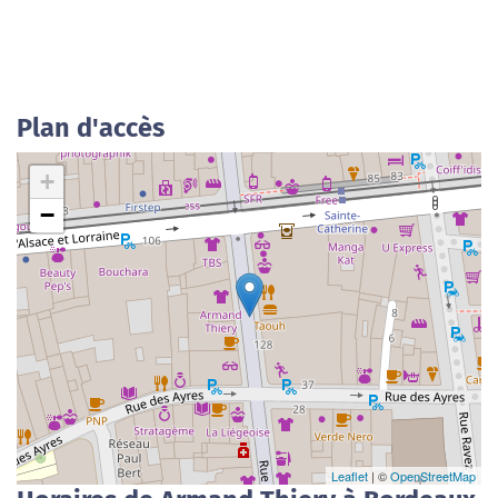
Plan d'accès
+
−
Leaflet
| ©
OpenStreetMap