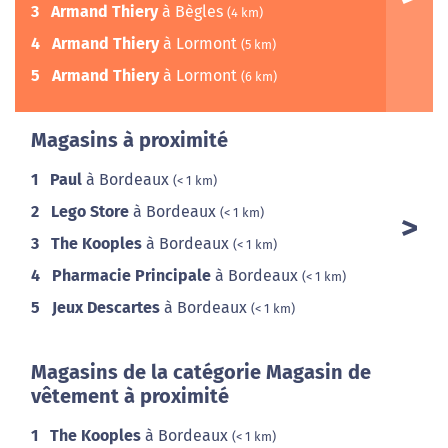
3
Armand Thiery
à Bègles
(4 km)
4
Armand Thiery
à Lormont
(5 km)
5
Armand Thiery
à Lormont
(6 km)
Magasins à proximité
1
Paul
à Bordeaux
(< 1 km)
2
Lego Store
à Bordeaux
(< 1 km)
3
The Kooples
à Bordeaux
(< 1 km)
4
Pharmacie Principale
à Bordeaux
(< 1 km)
5
Jeux Descartes
à Bordeaux
(< 1 km)
Magasins de la catégorie Magasin de
vêtement à proximité
1
The Kooples
à Bordeaux
(< 1 km)