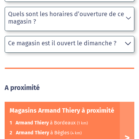
Quels sont les horaires d’ouverture de ce
magasin ?
Ce magasin est il ouvert le dimanche ?
A proximité
Magasins Armand Thiery à proximité
1
Armand Thiery
à Bordeaux
(1 km)
2
Armand Thiery
à Bègles
(4 km)