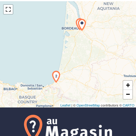
1
Chargement de la carte en cours...
2
+
−
Leaflet
| ©
OpenStreetMap
contributors ©
CARTO