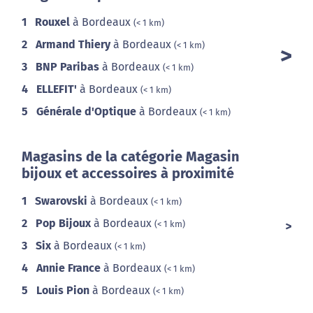
1
Rouxel
à Bordeaux
(< 1 km)
2
Armand Thiery
à Bordeaux
(< 1 km)
3
BNP Paribas
à Bordeaux
(< 1 km)
4
ELLEFIT'
à Bordeaux
(< 1 km)
5
Générale d'Optique
à Bordeaux
(< 1 km)
Magasins de la catégorie Magasin
bijoux et accessoires à proximité
1
Swarovski
à Bordeaux
(< 1 km)
2
Pop Bijoux
à Bordeaux
(< 1 km)
3
Six
à Bordeaux
(< 1 km)
4
Annie France
à Bordeaux
(< 1 km)
5
Louis Pion
à Bordeaux
(< 1 km)