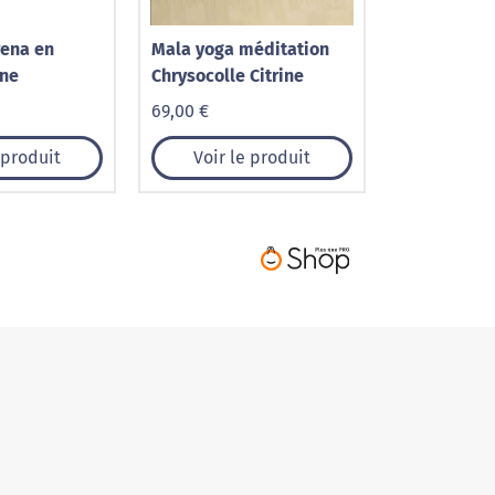
rena en
Mala yoga méditation
ine
Chrysocolle Citrine
69,00 €
 produit
Voir le produit