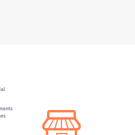
ial
ements
ues