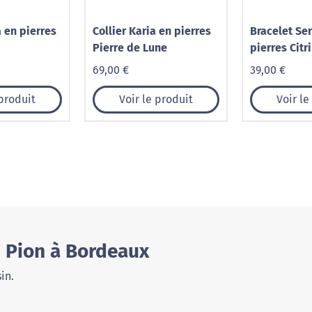
a en pierres
Collier Karia en pierres
Bracelet Se
Pierre de Lune
pierres Citr
69,00 €
39,00 €
 produit
Voir le produit
Voir le
s Pion à Bordeaux
in.