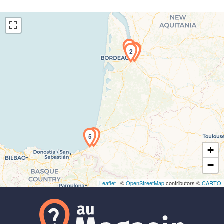
3
1
2
Chargement de la carte en cours...
4
5
+
−
Leaflet
| ©
OpenStreetMap
contributors ©
CARTO