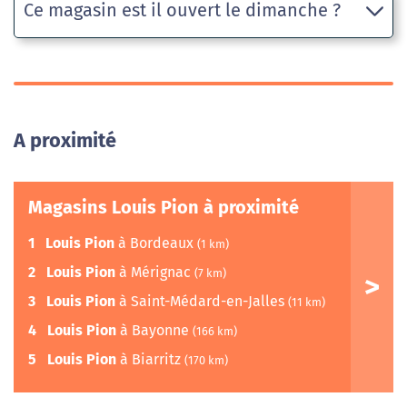
Ce magasin est il ouvert le dimanche ?
A proximité
Magasins Louis Pion à proximité
1
Louis Pion
à Bordeaux
(1 km)
2
Louis Pion
à Mérignac
(7 km)
3
Louis Pion
à Saint-Médard-en-Jalles
(11 km)
4
Louis Pion
à Bayonne
(166 km)
5
Louis Pion
à Biarritz
(170 km)