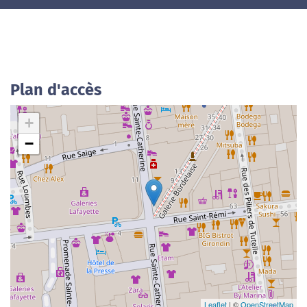
Plan d'accès
+
−
Leaflet
| ©
OpenStreetMap