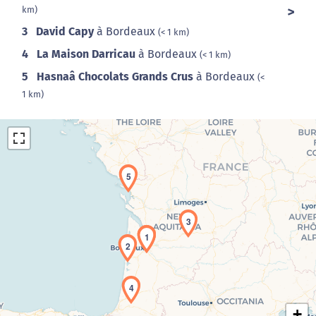
km)
3
David Capy
à Bordeaux
(< 1 km)
4
La Maison Darricau
à Bordeaux
(< 1 km)
5
Hasnaâ Chocolats Grands Crus
à Bordeaux
(<
1 km)
5
3
1
Chargement de la carte en cours...
2
4
+