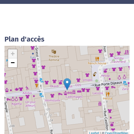
Plan d'accès
+
−
Leaflet
| ©
OpenStreetMap