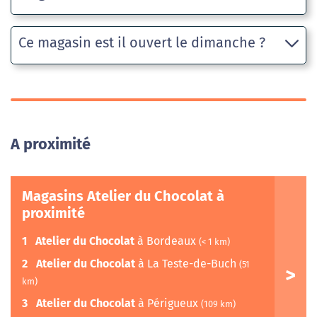
Ce magasin est il ouvert le dimanche ?
A proximité
Magasins Atelier du Chocolat à
proximité
1
Atelier du Chocolat
à Bordeaux
(< 1 km)
2
Atelier du Chocolat
à La Teste-de-Buch
(51
km)
3
Atelier du Chocolat
à Périgueux
(109 km)