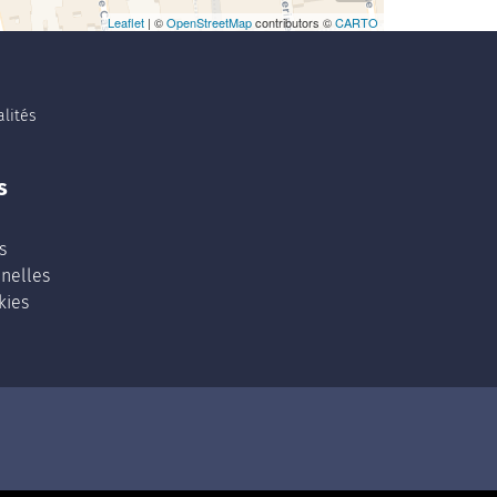
Leaflet
| ©
OpenStreetMap
contributors ©
CARTO
lités
s
s
nelles
kies