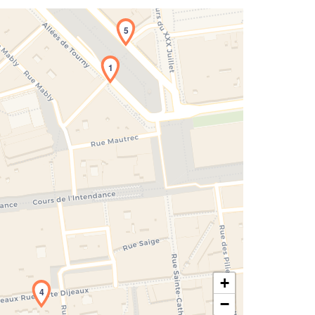
5
1
rgement de la carte en cours...
+
4
−