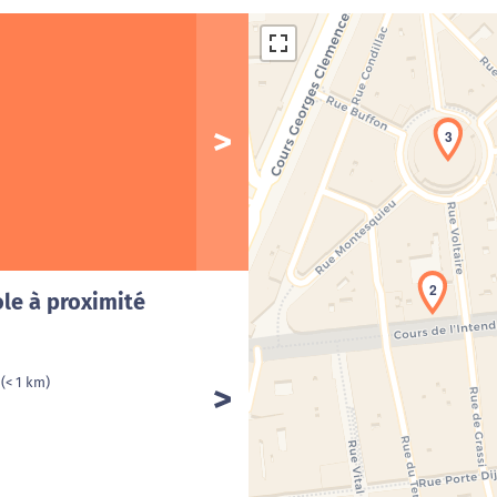
3
Cha
2
le à proximité
x
(< 1 km)