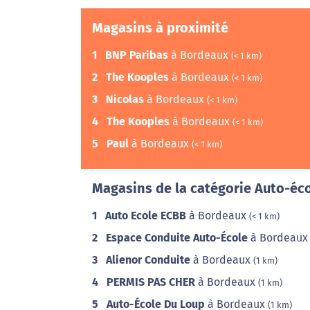
Magasins à proximité
1
BNP Paribas
à Bordeaux
(< 1 km)
2
The Kooples
à Bordeaux
(< 1 km)
3
Nicolas
à Bordeaux
(< 1 km)
4
The Kooples
à Bordeaux
(< 1 km)
5
Paul
à Bordeaux
(< 1 km)
Magasins de la catégorie Auto-éco
1
Auto Ecole ECBB
à Bordeaux
(< 1 km)
2
Espace Conduite Auto-École
à Bordeau
3
Alienor Conduite
à Bordeaux
(1 km)
4
PERMIS PAS CHER
à Bordeaux
(1 km)
5
Auto-École Du Loup
à Bordeaux
(1 km)