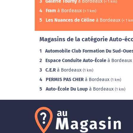
3
Galerie Tourny
à Bordeaux
(< 1 km)
4
Fram
à Bordeaux
(< 1 km)
5
Les Nuances de Céline
à Bordeaux
(< 1 k
Magasins de la catégorie Auto-éco
1
Automobile Club Formation Du Sud-Oue
2
Espace Conduite Auto-École
à Bordeau
3
C.E.R
à Bordeaux
(1 km)
4
PERMIS PAS CHER
à Bordeaux
(1 km)
5
Auto-École Du Loup
à Bordeaux
(1 km)