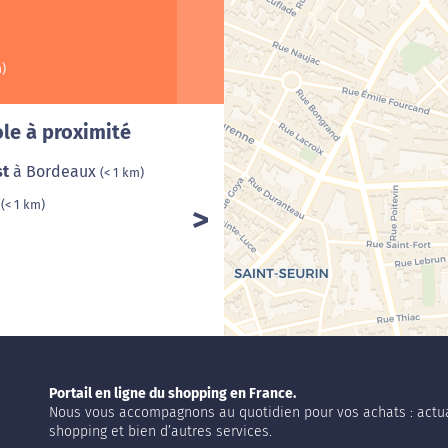
m)
Cha
le à proximité
st
à Bordeaux
(< 1 km)
x
(< 1 km)
Portail en ligne du shopping en France.
Nous vous accompagnons au quotidien pour vos achats : actua
shopping et bien d’autres services.