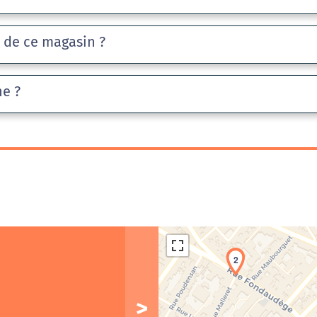
e de ce magasin ?
he ?
2