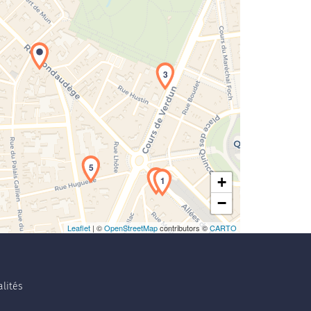
rgement de la carte en cours...
3
5
4
+
1
−
Leaflet
| ©
OpenStreetMap
contributors ©
CARTO
lités