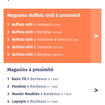
Magasins Buffalo Grill à proximité
1
Buffalo Grill
à Lormont
(4 km)
2
Buffalo Grill
à Mérignac
(4 km)
3
Buffalo Grill
à Villenave-d'Ornon
(11 km)
4
Buffalo Grill
à Libourne
(25 km)
5
Buffalo Grill
à Bergerac
(80 km)
Magasins à proximité
1
Basic Fit
à Bordeaux
(< 1 km)
2
Pandora
à Bordeaux
(< 1 km)
3
Master Meubles
à Bordeaux
(< 1 km)
4
Lapeyre
à Bordeaux
(< 1 km)