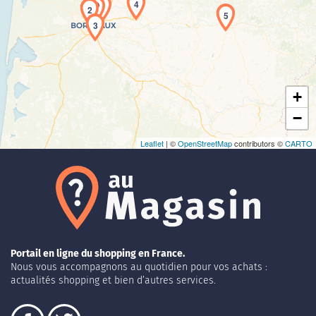
4
1
2
5
Chargement de la carte en cours...
3
+
−
Leaflet
| ©
OpenStreetMap
contributors ©
CARTO
Portail en ligne du shopping en France.
Nous vous accompagnons au quotidien pour vos achats :
actualités shopping et bien d’autres services.