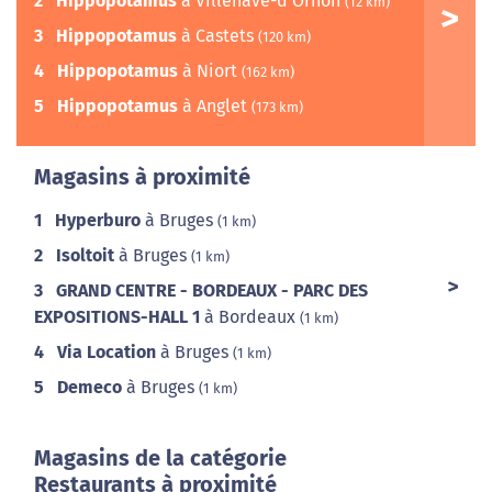
2
Hippopotamus
à Villenave-d'Ornon
(12 km)
3
Hippopotamus
à Castets
(120 km)
4
Hippopotamus
à Niort
(162 km)
5
Hippopotamus
à Anglet
(173 km)
Magasins à proximité
1
Hyperburo
à Bruges
(1 km)
2
Isoltoit
à Bruges
(1 km)
3
GRAND CENTRE - BORDEAUX - PARC DES
EXPOSITIONS-HALL 1
à Bordeaux
(1 km)
4
Via Location
à Bruges
(1 km)
5
Demeco
à Bruges
(1 km)
Magasins de la catégorie
Restaurants à proximité