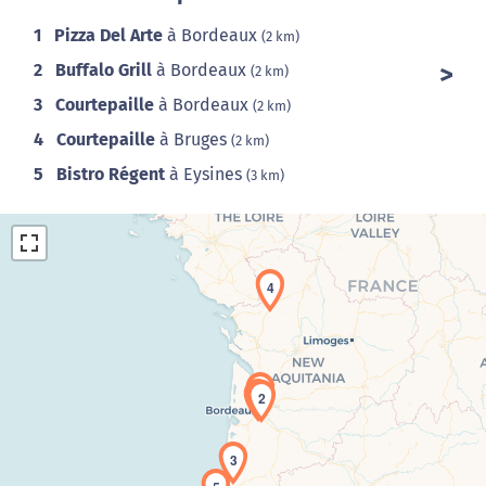
1
Pizza Del Arte
à Bordeaux
(2 km)
2
Buffalo Grill
à Bordeaux
(2 km)
3
Courtepaille
à Bordeaux
(2 km)
4
Courtepaille
à Bruges
(2 km)
5
Bistro Régent
à Eysines
(3 km)
4
1
2
Chargement de la carte en cours...
3