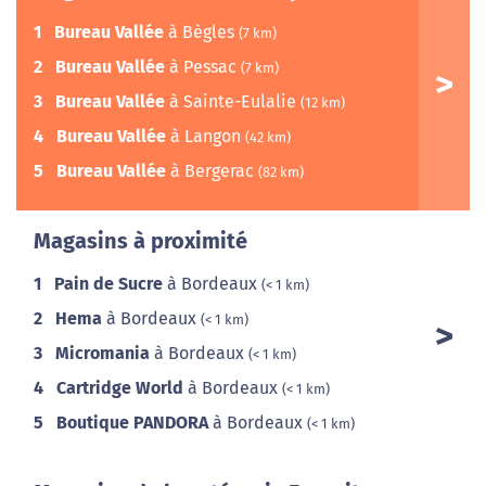
1
Bureau Vallée
à Bègles
(7 km)
2
Bureau Vallée
à Pessac
(7 km)
3
Bureau Vallée
à Sainte-Eulalie
(12 km)
4
Bureau Vallée
à Langon
(42 km)
5
Bureau Vallée
à Bergerac
(82 km)
Magasins à proximité
1
Pain de Sucre
à Bordeaux
(< 1 km)
2
Hema
à Bordeaux
(< 1 km)
3
Micromania
à Bordeaux
(< 1 km)
4
Cartridge World
à Bordeaux
(< 1 km)
5
Boutique PANDORA
à Bordeaux
(< 1 km)