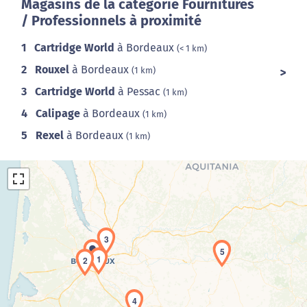
Magasins de la catégorie Fournitures
/ Professionnels à proximité
1
Cartridge World
à Bordeaux
(< 1 km)
2
Rouxel
à Bordeaux
(1 km)
3
Cartridge World
à Pessac
(1 km)
4
Calipage
à Bordeaux
(1 km)
5
Rexel
à Bordeaux
(1 km)
3
5
1
2
Chargement de la carte en cours...
4