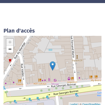
Plan d'accès
+
−
Leaflet
| ©
OpenStreetMap